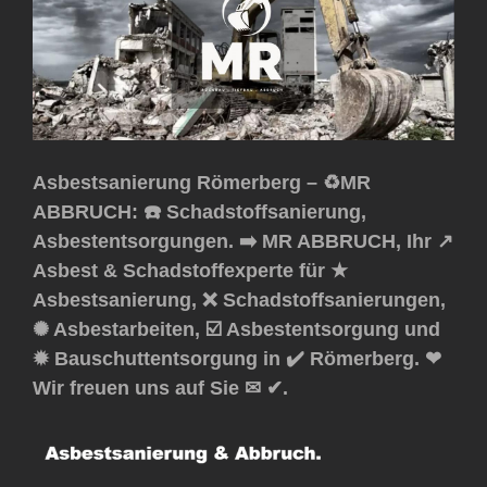
Asbestsanierung Römerberg – ♻️MR
ABBRUCH: ☎️ Schadstoffsanierung,
Asbestentsorgungen. ➡️ MR ABBRUCH, Ihr ↗️
Asbest & Schadstoffexperte für ★
Asbestsanierung, ❌ Schadstoffsanierungen,
✺ Asbestarbeiten, ☑️ Asbestentsorgung und
✹ Bauschuttentsorgung in ✔️ Römerberg. ❤
Wir freuen uns auf Sie ✉ ✔.