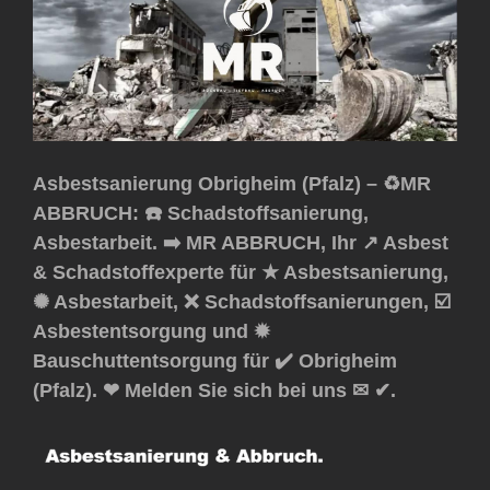
Asbestsanierung Obrigheim (Pfalz) – ♻️MR
ABBRUCH: ☎️ Schadstoffsanierung,
Asbestarbeit. ➡️ MR ABBRUCH, Ihr ↗️ Asbest
& Schadstoffexperte für ★ Asbestsanierung,
✺ Asbestarbeit, ❌ Schadstoffsanierungen, ☑️
Asbestentsorgung und ✹
Bauschuttentsorgung für ✔️ Obrigheim
(Pfalz). ❤ Melden Sie sich bei uns ✉ ✔.