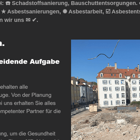
☎️ Schadstoffsanierung, Bauschuttentsorgungen. 
, ★ Asbestsanierungen, ✺ Asbestarbeit, ☑️ Asbeste
n wir uns ✉ ✔.