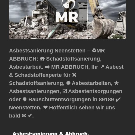
Asbestsanierung Neenstetten – ♻️MR
ABBRUCH: ☎️ Schadstoffsanierung,
Asbestarbeit. ➡️ MR ABBRUCH, Ihr ↗️ Asbest
& Schadstoffexperte für ❌
Schadstoffsanierung, ✺ Asbestarbeiten, ★
Asbestsanierungen, ☑️ Asbestentsorgungen
oder ✹ Bauschuttentsorgungen in 89189 ✔️
Neenstetten. ❤ Hoffentlich sehen wir uns
bald ✉ ✔.