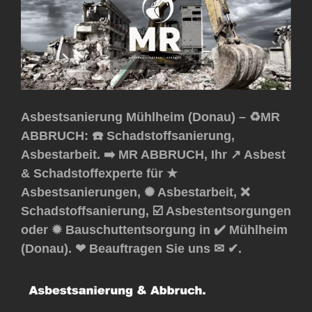
Asbestsanierung Mühlheim (Donau) – ♻️MR
ABBRUCH: ☎️ Schadstoffsanierung,
Asbestarbeit. ➡️ MR ABBRUCH, Ihr ↗️ Asbest
& Schadstoffexperte für ★
Asbestsanierungen, ✺ Asbestarbeit, ❌
Schadstoffsanierung, ☑️ Asbestentsorgungen
oder ✹ Bauschuttentsorgung in ✔️ Mühlheim
(Donau). ❤ Beauftragen Sie uns ✉ ✔.