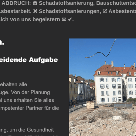
 ABBRUCH: ☎️ Schadstoffsanierung, Bauschuttentso
Asbestarbeit, ❌ Schadstoffsanierungen, ☑️ Asbeste
ich von uns begeistern ✉ ✔.