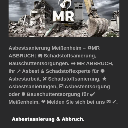
Asbestsanierung Meißenheim – ♻️MR
ABBRUCH: ☎️ Schadstoffsanierung,
Bauschuttentsorgungen. ➡️ MR ABBRUCH,
Ihr ↗️ Asbest & Schadstoffexperte für ✺
Asbestarbeit, ❌ Schadstoffsanierung, ★
Asbestsanierungen, ☑️ Asbestentsorgung
oder ✹ Bauschuttentsorgung für ✔️
Meißenheim. ❤ Melden Sie sich bei uns ✉ ✔.