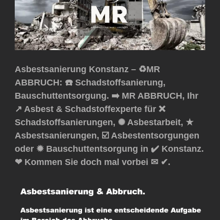
Asbestsanierung Konstanz – ♻️MR
ABBRUCH: ☎️ Schadstoffsanierung,
Bauschuttentsorgung. ➡️ MR ABBRUCH, Ihr
↗️ Asbest & Schadstoffexperte für ❌
Schadstoffsanierungen, ✺ Asbestarbeit, ★
Asbestsanierungen, ☑️ Asbestentsorgungen
oder ✹ Bauschuttentsorgung in ✔️ Konstanz.
❤ Kommen Sie doch mal vorbei ✉ ✔.