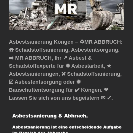
Asbestsanierung Köngen – ♻️MR ABBRUCH:
☎️ Schadstoffsanierung, Asbestentsorgung.
➡️ MR ABBRUCH, Ihr ↗️ Asbest &
Schadstoffexperte für ✺ Asbestarbeit, ★
Asbestsanierungen, ❌ Schadstoffsanierung,
☑️ Asbestentsorgung oder ✹
Bauschuttentsorgung für ✔️ Köngen. ❤
Lassen Sie sich von uns begeistern ✉ ✔.