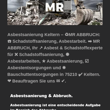
Asbestsanierung Keltern – ♻️MR ABBRUCH:
☎️ Schadstoffsanierung, Asbestarbeit. ➡️ MR
ABBRUCH, Ihr ↗️ Asbest & Schadstoffexperte
für ❌ Schadstoffsanierung, ✺
Asbestarbeiten, ★ Asbestsanierung, ☑️
Asbestentsorgungen und ✹
Bauschuttentsorgungen in 75210 ✔️ Keltern.
❤ Beauftragen Sie uns ✉ ✔.