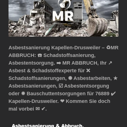
Asbestsanierung Kapellen-Drusweiler – ♻️MR
ABBRUCH: ☎️ Schadstoffsanierung,
Asbestentsorgung. ➡️ MR ABBRUCH, Ihr ↗️
Asbest & Schadstoffexperte für ❌
Schadstoffsanierungen, ✺ Asbestarbeiten, ★
Asbestsanierungen, ☑️ Asbestentsorgung
oder ✹ Bauschuttentsorgungen für 76889 ✔️
Kapellen-Drusweiler. ❤ Kommen Sie doch
mal vorbei ✉ ✔.