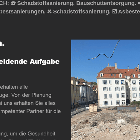
H: ☎️ Schadstoffsanierung, Bauschuttentsorgung. 
sbestsanierungen, ❌ Schadstoffsanierung, ☑️ Asbes