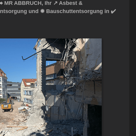
➡️ MR ABBRUCH, Ihr ↗️ Asbest &
tentsorgung und ✹ Bauschuttentsorgung in ✔️