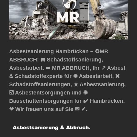
Asbestsanierung Hambrücken – ♻️MR
ABBRUCH: ☎️ Schadstoffsanierung,
Asbestarbeit. ➡️ MR ABBRUCH, Ihr ↗️ Asbest
& Schadstoffexperte für ✺ Asbestarbeit, ❌
Schadstoffsanierungen, ★ Asbestsanierung,
☑️ Asbestentsorgungen und ✹
Bauschuttentsorgungen für ✔️ Hambrücken.
❤ Wir freuen uns auf Sie ✉ ✔.