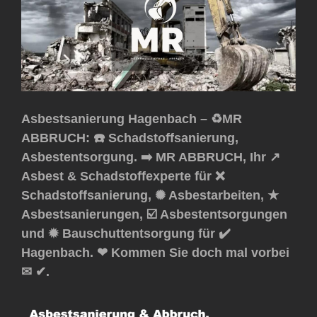
Asbestsanierung Hagenbach – ♻️MR
ABBRUCH: ☎️ Schadstoffsanierung,
Asbestentsorgung. ➡️ MR ABBRUCH, Ihr ↗️
Asbest & Schadstoffexperte für ❌
Schadstoffsanierung, ✺ Asbestarbeiten, ★
Asbestsanierungen, ☑️ Asbestentsorgungen
und ✹ Bauschuttentsorgung für ✔️
Hagenbach. ❤ Kommen Sie doch mal vorbei
✉ ✔.