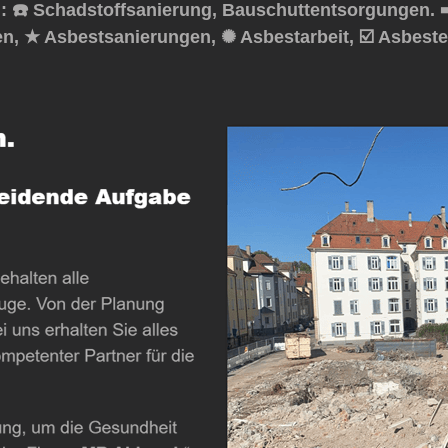
☎️ Schadstoffsanierung, Bauschuttentsorgungen. ➡
en, ★ Asbestsanierungen, ✺ Asbestarbeit, ☑️ Asbes