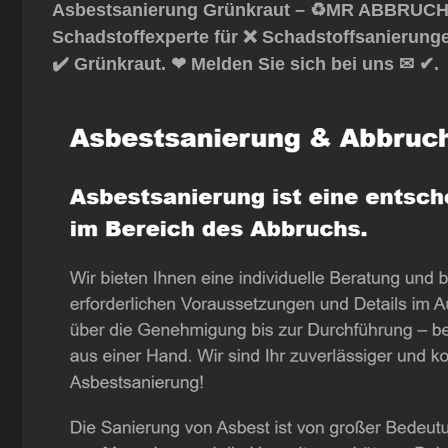
Asbestsanierung Grünkraut – ♻️MR ABBRUCH: 
Schadstoffexperte für ❌ Schadstoffsanierung
✔️ Grünkraut. ❤ Melden Sie sich bei uns ✉ ✔.