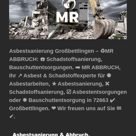
Asbestsanierung Großbettlingen – ♻️MR
ABBRUCH: ☎️ Schadstoffsanierung,
Bauschuttentsorgungen. ➡️ MR ABBRUCH,
Ihr ↗️ Asbest & Schadstoffexperte für ✺
Asbestarbeiten, ★ Asbestsanierung, ❌
Schadstoffsanierung, ☑️ Asbestentsorgungen
oder ✹ Bauschuttentsorgung in 72663 ✔️
Großbettlingen. ❤ Wir freuen uns auf Sie ✉
✔.