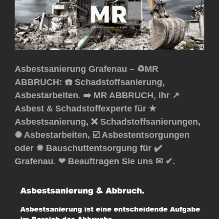
Asbestsanierung Grafenau – ♻️MR
ABBRUCH: ☎️ Schadstoffsanierung,
Asbestarbeiten. ➡️ MR ABBRUCH, Ihr ↗️
Asbest & Schadstoffexperte für ★
Asbestsanierung, ❌ Schadstoffsanierungen,
✺ Asbestarbeiten, ☑️ Asbestentsorgungen
oder ✹ Bauschuttentsorgung für ✔️
Grafenau. ❤ Beauftragen Sie uns ✉ ✔.