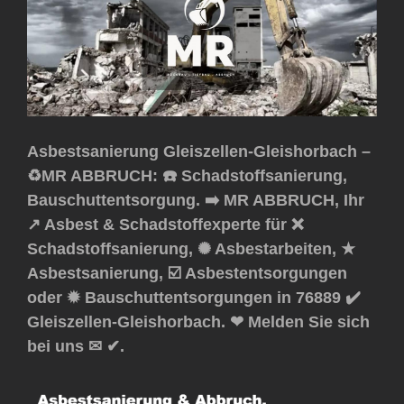
Asbestsanierung Gleiszellen-Gleishorbach –
♻️MR ABBRUCH: ☎️ Schadstoffsanierung,
Bauschuttentsorgung. ➡️ MR ABBRUCH, Ihr
↗️ Asbest & Schadstoffexperte für ❌
Schadstoffsanierung, ✺ Asbestarbeiten, ★
Asbestsanierung, ☑️ Asbestentsorgungen
oder ✹ Bauschuttentsorgungen in 76889 ✔️
Gleiszellen-Gleishorbach. ❤ Melden Sie sich
bei uns ✉ ✔.