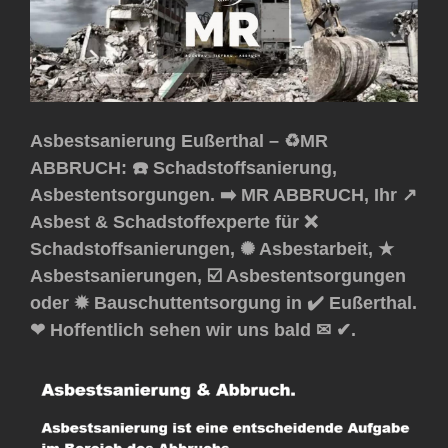
Asbestsanierung Eußerthal – ♻️MR
ABBRUCH: ☎️ Schadstoffsanierung,
Asbestentsorgungen. ➡️ MR ABBRUCH, Ihr ↗️
Asbest & Schadstoffexperte für ❌
Schadstoffsanierungen, ✺ Asbestarbeit, ★
Asbestsanierungen, ☑️ Asbestentsorgungen
oder ✹ Bauschuttentsorgung in ✔️ Eußerthal.
❤ Hoffentlich sehen wir uns bald ✉ ✔.