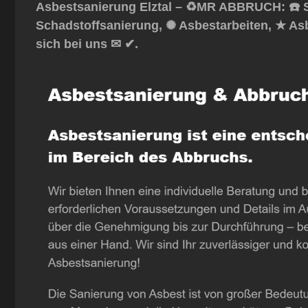
Asbestsanierung Elztal – ♻️MR ABBRUCH: ☎️ S
Schadstoffsanierung, ✺ Asbestarbeiten, ★ As
sich bei uns ✉ ✔.