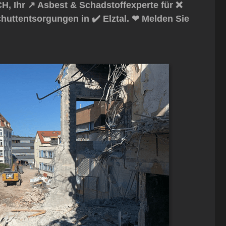
 Ihr ↗️ Asbest & Schadstoffexperte für ❌
uttentsorgungen in ✔️ Elztal. ❤ Melden Sie