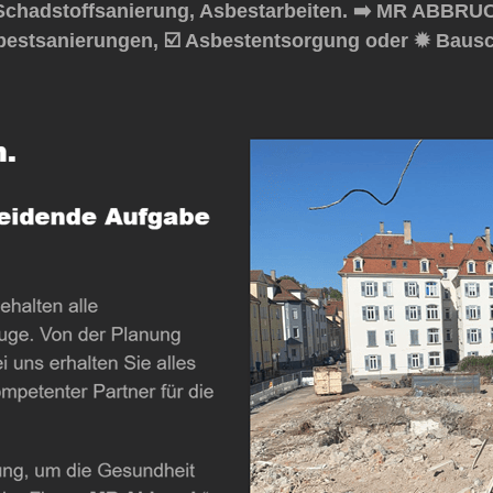
chadstoffsanierung, Asbestarbeiten. ➡️ MR ABBRUCH,
bestsanierungen, ☑️ Asbestentsorgung oder ✹ Bausch