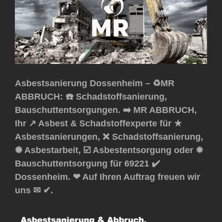
Asbestsanierung Dossenheim – ♻️MR
ABBRUCH: ☎️ Schadstoffsanierung,
Bauschuttentsorgungen. ➡️ MR ABBRUCH,
Ihr ↗️ Asbest & Schadstoffexperte für ★
Asbestsanierungen, ❌ Schadstoffsanierung,
✺ Asbestarbeit, ☑️ Asbestentsorgung oder ✹
Bauschuttentsorgung für 69221 ✔️
Dossenheim. ❤ Auf Ihren Auftrag freuen wir
uns ✉ ✔.