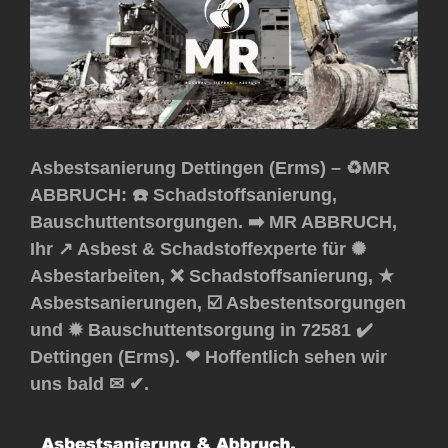
Asbestsanierung Dettingen (Erms) – ♻️MR
ABBRUCH: ☎️ Schadstoffsanierung,
Bauschuttentsorgungen. ➡️ MR ABBRUCH,
Ihr ↗️ Asbest & Schadstoffexperte für ✺
Asbestarbeiten, ❌ Schadstoffsanierung, ★
Asbestsanierungen, ☑️ Asbestentsorgungen
und ✹ Bauschuttentsorgung in 72581 ✔️
Dettingen (Erms). ❤ Hoffentlich sehen wir
uns bald ✉ ✔.