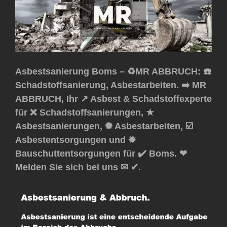
Asbestsanierung Boms – ♻️MR ABBRUCH: ☎️
Schadstoffsanierung, Asbestarbeiten. ➡️ MR
ABBRUCH, Ihr ↗️ Asbest & Schadstoffexperte
für ❌ Schadstoffsanierungen, ★
Asbestsanierungen, ✺ Asbestarbeiten, ☑️
Asbestentsorgungen und ✹
Bauschuttentsorgungen für ✔️ Boms. ❤
Melden Sie sich bei uns ✉ ✔.