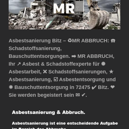
Asbestsanierung Bitz – ♻️MR ABBRUCH: ☎️
Schadstoffsanierung,
Bauschuttentsorgungen. ➡️ MR ABBRUCH,
Ihr ↗️ Asbest & Schadstoffexperte für ✺
Asbestarbeit, ❌ Schadstoffsanierungen, ★
Asbestsanierung, ☑️ Asbestentsorgung und
✹ Bauschuttentsorgung in 72475 ✔️ Bitz. ❤
Sie werden begeistert sein ✉ ✔.