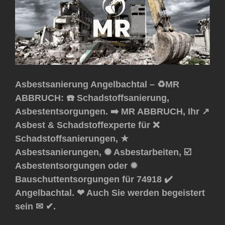
Asbestsanierung Angelbachtal – ♻️MR
ABBRUCH: ☎️ Schadstoffsanierung,
Asbestentsorgungen. ➡️ MR ABBRUCH, Ihr ↗️
Asbest & Schadstoffexperte für ❌
Schadstoffsanierungen, ★
Asbestsanierungen, ✺ Asbestarbeiten, ☑️
Asbestentsorgungen oder ✹
Bauschuttentsorgungen für 74918 ✔️
Angelbachtal. ❤ Auch Sie werden begeistert
sein ✉ ✔.