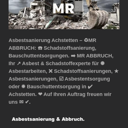
Asbestsanierung Achstetten – ♻️MR
ABBRUCH: ☎️ Schadstoffsanierung,
Bauschuttentsorgungen. ➡️ MR ABBRUCH,
Ihr ↗️ Asbest & Schadstoffexperte für ✺
Asbestarbeiten, ❌ Schadstoffsanierungen, ★
Asbestsanierungen, ☑️ Asbestentsorgung
oder ✹ Bauschuttentsorgung in ✔️
Achstetten. ❤ Auf Ihren Auftrag freuen wir
uns ✉ ✔.